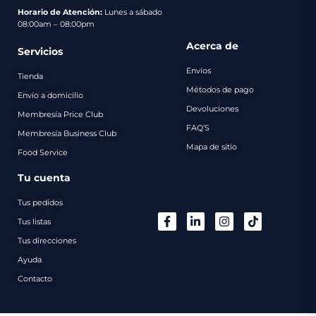
pago
Horario de Atención:
Lunes a sábado
08:00am – 08:00pm
Contacto
Acerca de
Servicios
Envíos
Tienda
Métodos de pago
Envío a domicilio
Devoluciones
Membresía Price Club
FAQ’S
Membresía Business Club
Mapa de sitio
Food Service
Tu cuenta
Tus pedidos
Tus listas
Tus direcciones
Ayuda
Contacto