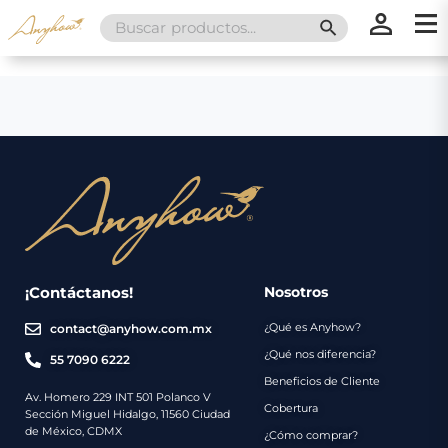
Search
SEARCH BUTT
for:
×
×
Promociones
Inicio
Nosotros
Catálogo
Servicios
Regalos
¡Contáctanos!
Nosotros
¿Qué es Anyhow?
contact@anyhow.com.mx
Envíos
Contacto
¿Qué nos diferencia?
55 7090 6222
Beneficios de Cliente
Métodos
Av. Homero 229 INT 501 Polanco V
Cobertura
Sección Miguel Hidalgo, 11560 Ciudad
de
de México, CDMX
¿Cómo comprar?