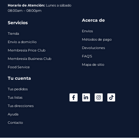
pago
Horario de Atención:
Lunes a sábado
08:00am – 08:00pm
Contacto
Acerca de
Servicios
Envíos
Tienda
Métodos de pago
Envío a domicilio
Devoluciones
Membresía Price Club
FAQ’S
Membresía Business Club
Mapa de sitio
Food Service
Tu cuenta
Tus pedidos
Tus listas
Tus direcciones
Ayuda
Contacto