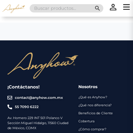
Search
SEARCH BUTT
for:
×
×
Promociones
Inicio
Nosotros
Catálogo
Servicios
Regalos
¡Contáctanos!
Nosotros
¿Qué es Anyhow?
contact@anyhow.com.mx
Envíos
Contacto
¿Qué nos diferencia?
55 7090 6222
Beneficios de Cliente
Métodos
Av. Homero 229 INT 501 Polanco V
Cobertura
Sección Miguel Hidalgo, 11560 Ciudad
de
de México, CDMX
¿Cómo comprar?