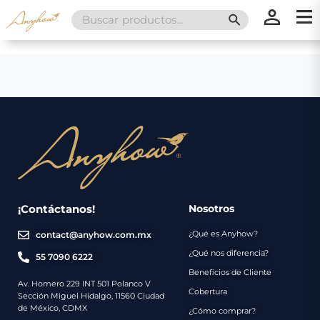
Search
SEARCH BUTT
for:
×
×
Promociones
Inicio
Nosotros
Catálogo
Servicios
Regalos
¡Contáctanos!
Nosotros
¿Qué es Anyhow?
contact@anyhow.com.mx
Envíos
Contacto
¿Qué nos diferencia?
55 7090 6222
Beneficios de Cliente
Métodos
Av. Homero 229 INT 501 Polanco V
Cobertura
Sección Miguel Hidalgo, 11560 Ciudad
de
de México, CDMX
¿Cómo comprar?