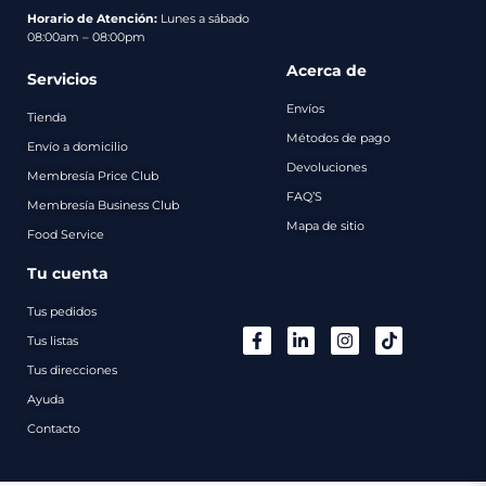
pago
Horario de Atención:
Lunes a sábado
08:00am – 08:00pm
Contacto
Acerca de
Servicios
Envíos
Tienda
Métodos de pago
Envío a domicilio
Devoluciones
Membresía Price Club
FAQ’S
Membresía Business Club
Mapa de sitio
Food Service
Tu cuenta
Tus pedidos
Tus listas
Tus direcciones
Ayuda
Contacto