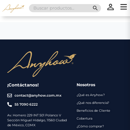
Search
SEARCH BUTT
for:
×
×
Promociones
Inicio
Nosotros
Catálogo
Servicios
Regalos
¡Contáctanos!
Nosotros
¿Qué es Anyhow?
contact@anyhow.com.mx
Envíos
Contacto
¿Qué nos diferencia?
55 7090 6222
Beneficios de Cliente
Métodos
Av. Homero 229 INT 501 Polanco V
Cobertura
Sección Miguel Hidalgo, 11560 Ciudad
de
de México, CDMX
¿Cómo comprar?