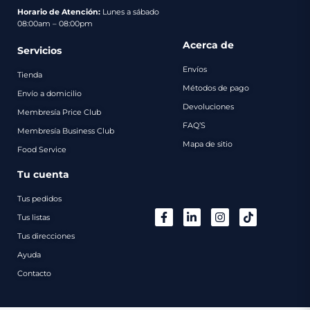
pago
Horario de Atención:
Lunes a sábado
08:00am – 08:00pm
Contacto
Acerca de
Servicios
Envíos
Tienda
Métodos de pago
Envío a domicilio
Devoluciones
Membresía Price Club
FAQ’S
Membresía Business Club
Mapa de sitio
Food Service
Tu cuenta
Tus pedidos
Tus listas
Tus direcciones
Ayuda
Contacto