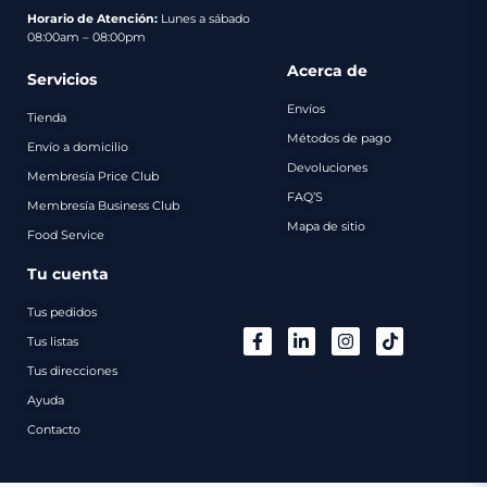
pago
Horario de Atención:
Lunes a sábado
08:00am – 08:00pm
Contacto
Acerca de
Servicios
Envíos
Tienda
Métodos de pago
Envío a domicilio
Devoluciones
Membresía Price Club
FAQ’S
Membresía Business Club
Mapa de sitio
Food Service
Tu cuenta
Tus pedidos
Tus listas
Tus direcciones
Ayuda
Contacto