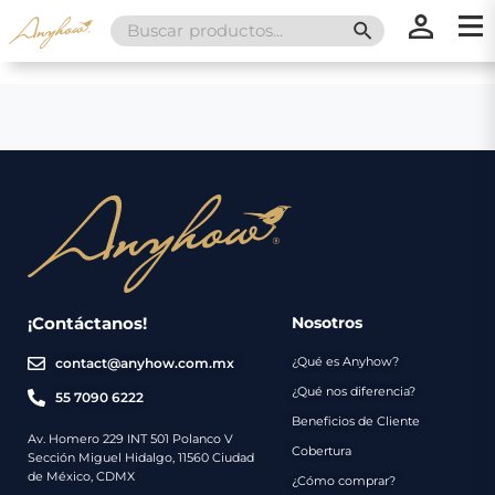
Search
SEARCH BUTT
for:
×
×
Promociones
Inicio
Nosotros
Catálogo
Servicios
Regalos
¡Contáctanos!
Nosotros
¿Qué es Anyhow?
contact@anyhow.com.mx
Envíos
Contacto
¿Qué nos diferencia?
55 7090 6222
Beneficios de Cliente
Métodos
Av. Homero 229 INT 501 Polanco V
Cobertura
Sección Miguel Hidalgo, 11560 Ciudad
de
de México, CDMX
¿Cómo comprar?