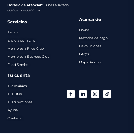
pago
Horario de Atención:
Lunes a sábado
08:00am – 08:00pm
Contacto
Acerca de
Servicios
Envíos
Tienda
Métodos de pago
Envío a domicilio
Devoluciones
Membresía Price Club
FAQ’S
Membresía Business Club
Mapa de sitio
Food Service
Tu cuenta
Tus pedidos
Tus listas
Tus direcciones
Ayuda
Contacto