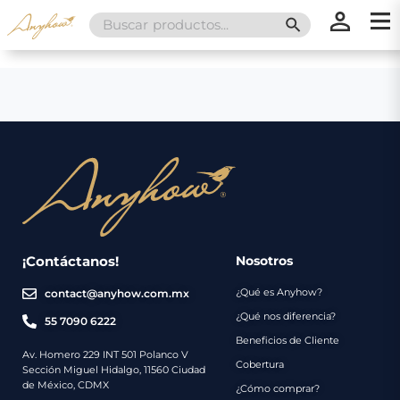
Search
SEARCH BUTT
for:
×
×
Promociones
Inicio
Nosotros
Catálogo
Servicios
Regalos
¡Contáctanos!
Nosotros
¿Qué es Anyhow?
contact@anyhow.com.mx
Envíos
Contacto
¿Qué nos diferencia?
55 7090 6222
Beneficios de Cliente
Métodos
Av. Homero 229 INT 501 Polanco V
Cobertura
Sección Miguel Hidalgo, 11560 Ciudad
de
de México, CDMX
¿Cómo comprar?