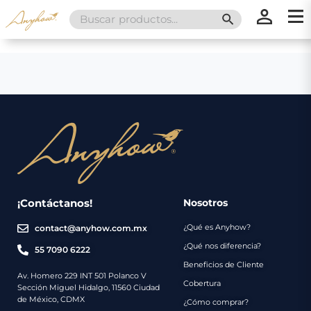
Search
SEARCH BUTT
for:
×
×
Promociones
Inicio
Nosotros
Catálogo
Servicios
Regalos
¡Contáctanos!
Nosotros
¿Qué es Anyhow?
contact@anyhow.com.mx
Envíos
Contacto
¿Qué nos diferencia?
55 7090 6222
Beneficios de Cliente
Métodos
Av. Homero 229 INT 501 Polanco V
Cobertura
Sección Miguel Hidalgo, 11560 Ciudad
de
de México, CDMX
¿Cómo comprar?