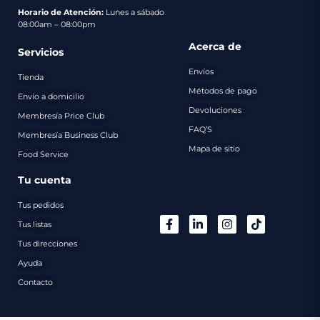
pago
Horario de Atención:
Lunes a sábado
08:00am – 08:00pm
Contacto
Acerca de
Servicios
Envíos
Tienda
Métodos de pago
Envío a domicilio
Devoluciones
Membresía Price Club
FAQ’S
Membresía Business Club
Mapa de sitio
Food Service
Tu cuenta
Tus pedidos
Tus listas
Tus direcciones
Ayuda
Contacto