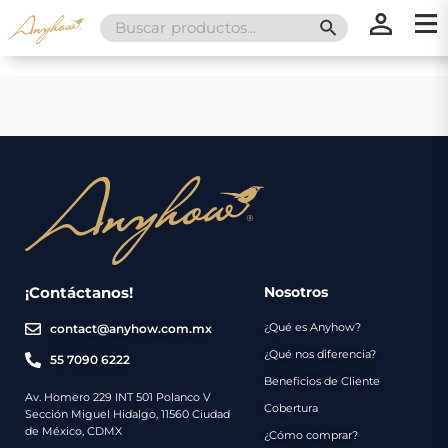
Search
SEARCH BUTT
for:
×
×
Promociones
Inicio
Nosotros
Catálogo
Servicios
Regalos
¡Contáctanos!
Nosotros
¿Qué es Anyhow?
contact@anyhow.com.mx
Envíos
Contacto
¿Qué nos diferencia?
55 7090 6222
Beneficios de Cliente
Métodos
Av. Homero 229 INT 501 Polanco V
Cobertura
Sección Miguel Hidalgo, 11560 Ciudad
de
de México, CDMX
¿Cómo comprar?