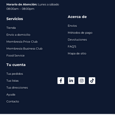
pago
Horario de Atención:
Lunes a sábado
08:00am – 08:00pm
Contacto
Acerca de
Servicios
Envíos
Tienda
Métodos de pago
Envío a domicilio
Devoluciones
Membresía Price Club
FAQ’S
Membresía Business Club
Mapa de sitio
Food Service
Tu cuenta
Tus pedidos
Tus listas
Tus direcciones
Ayuda
Contacto