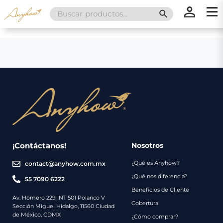
Search
SEARCH BUTT
for:
×
×
Promociones
Inicio
Nosotros
Catálogo
Servicios
Regalos
¡Contáctanos!
Nosotros
¿Qué es Anyhow?
contact@anyhow.com.mx
Envíos
Contacto
¿Qué nos diferencia?
55 7090 6222
Beneficios de Cliente
Métodos
Av. Homero 229 INT 501 Polanco V
Cobertura
Sección Miguel Hidalgo, 11560 Ciudad
de
de México, CDMX
¿Cómo comprar?