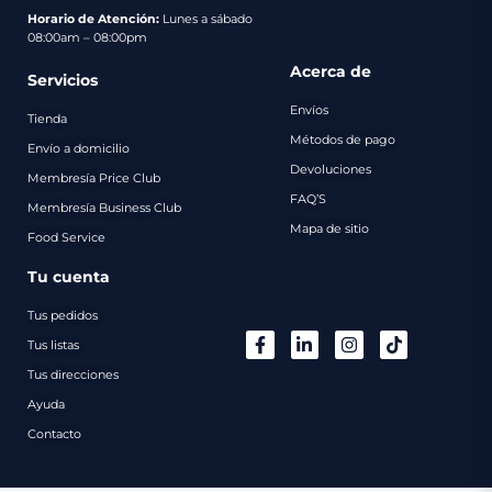
pago
Horario de Atención:
Lunes a sábado
08:00am – 08:00pm
Contacto
Acerca de
Servicios
Envíos
Tienda
Métodos de pago
Envío a domicilio
Devoluciones
Membresía Price Club
FAQ’S
Membresía Business Club
Mapa de sitio
Food Service
Tu cuenta
Tus pedidos
Tus listas
Tus direcciones
Ayuda
Contacto