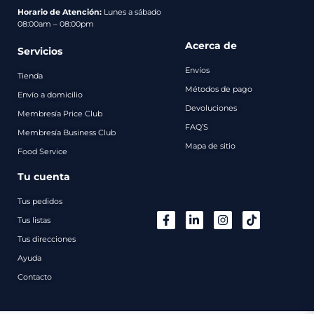
pago
Horario de Atención:
Lunes a sábado
08:00am – 08:00pm
Contacto
Acerca de
Servicios
Envíos
Tienda
Métodos de pago
Envío a domicilio
Devoluciones
Membresía Price Club
FAQ’S
Membresía Business Club
Mapa de sitio
Food Service
Tu cuenta
Tus pedidos
Tus listas
Tus direcciones
Ayuda
Contacto