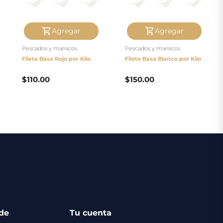
Agregar
Agregar
Pescados y mariscos
Pescados y mariscos
Filete Basa Rojo por Kilo
Filete Basa Blanco por Kilo
$
110.00
$
150.00
de
Tu cuenta