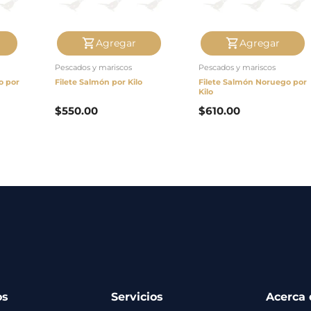
Agregar
Agregar
Pescados y mariscos
Pescados y mariscos
o por
Filete Salmón por Kilo
Filete Salmón Noruego por
Kilo
$
550.00
$
610.00
os
Servicios
Acerca 