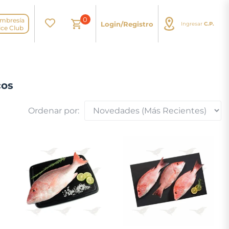
0
mbresía
Login/Registro
Ingresar
C.P.
N
ice Club
cos
Ordenar por: