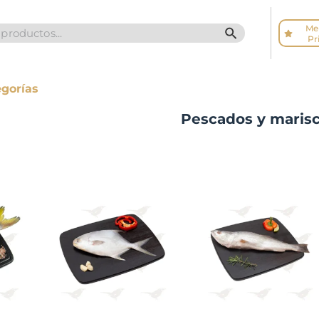
Me
SEARCH BUTTO
Pr
egorías
Pescados y maris