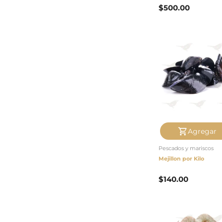
$
500.00
Agregar
Pescados y mariscos
Mejillon por Kilo
$
140.00