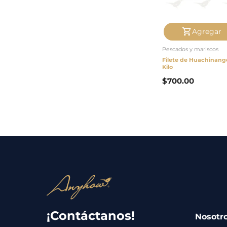
Agregar
Pescados y mariscos
Filete de Huachinang
Kilo
$
700.00
¡Contáctanos!
Nosotr