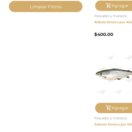
pago
Agregar
Limpiar Filtros
Pescados y mariscos
Contacto
Róbalo Entero por Kil
$
400.00
Agregar
Pescados y mariscos
Salmón Entero por Kil