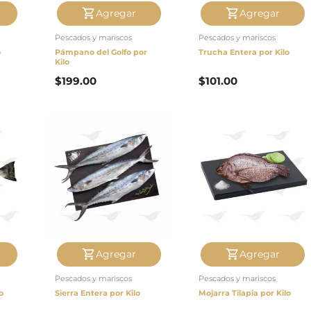
Agregar
Agregar
Pescados y mariscos
Pescados y mariscos
o
Pámpano del Golfo por
Trucha Entera por Kilo
Kilo
$
199.00
$
101.00
Agregar
Agregar
Pescados y mariscos
Pescados y mariscos
o
Sierra Entera por Kilo
Mojarra Tilapia por Kilo