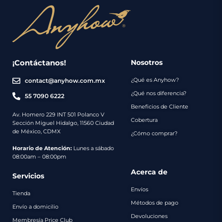
¡Contáctanos!
Nosotros
¿Qué es Anyhow?
contact@anyhow.com.mx
¿Qué nos diferencia?
55 7090 6222
Beneficios de Cliente
Av. Homero 229 INT 501 Polanco V
Cobertura
Sección Miguel Hidalgo, 11560 Ciudad
de México, CDMX
¿Cómo comprar?
Horario de Atención:
Lunes a sábado
08:00am – 08:00pm
Acerca de
Servicios
Envíos
Tienda
Métodos de pago
Envío a domicilio
Devoluciones
Membresía Price Club