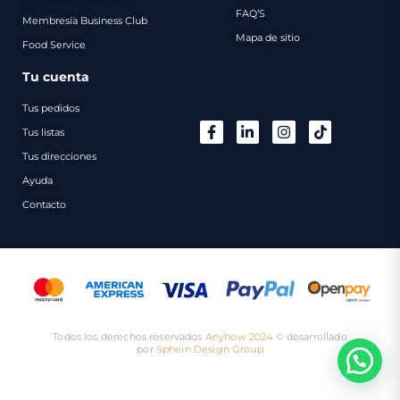
FAQ’S
Membresía Business Club
Mapa de sitio
Food Service
Tu cuenta
Tus pedidos
Tus listas
Tus direcciones
Ayuda
Contacto
Todos los derechos reservados
Anyhow 2024
©️ desarrollado
por
Sphein Design Group