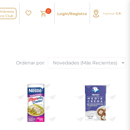
0
mbresía
Login/Registro
Ingresar
C.P.
N
ice Club
Ordenar por: