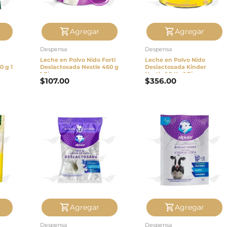
Agregar
Agregar
Despensa
Despensa
Leche en Polvo Nido Forti
Leche en Polvo Nido
0 g 1
Deslactosada Nestle 460 g
Deslactosada Kinder
1 Pieza
Nestle 1.5 Kg 1 Pieza
$
107.00
$
356.00
Agregar
Agregar
Despensa
Despensa