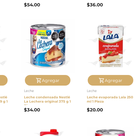
Pieza
deslactosada 377 g 1 Pieza
$
54.00
$
36.00
Agregar
Agregar
Leche
Leche
stlé
Leche condensada Nestlé
Leche evaporada Lala 250
9 g 1
La Lechera original 375 g 1
ml 1 Pieza
Pieza
$
34.00
$
20.00