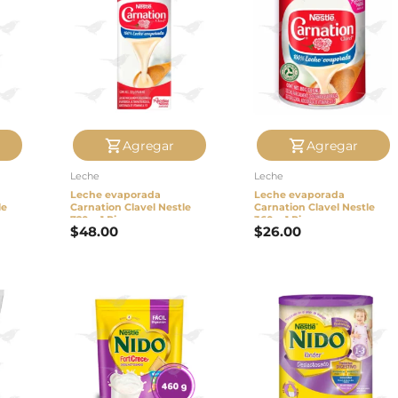
Agregar
Agregar
Leche
Leche
Leche evaporada
Leche evaporada
le
Carnation Clavel Nestle
Carnation Clavel Nestle
720 g 1 Pieza
360 g 1 Pieza
$
48.00
$
26.00