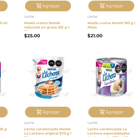
Agregar
Agregar
Leche
Leche
0 ml
Media crema Nestlé
Media crema Nestlé 190 g 1
reducida en grasa 225 g 1
Pieza
Pieza
$
25.00
$
21.00
Agregar
Agregar
Leche
Leche
25 g
Leche condensada Nestlé
Leche condensada La
La Lechera original 670 g 1
Lechera especialidades