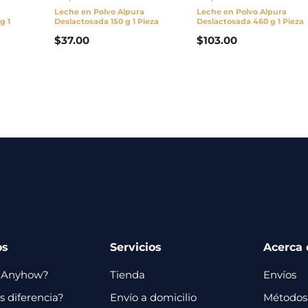
Leche en Polvo Alpura
Leche en Polvo Alpura
g 1
Deslactosada 150 g 1 Pieza
Deslactosada 460 g 1 Pieza
$
37.00
$
103.00
os
Servicios
Acerca 
 Anyhow?
Tienda
Envíos
 diferencia?
Envío a domicilio
Métodos