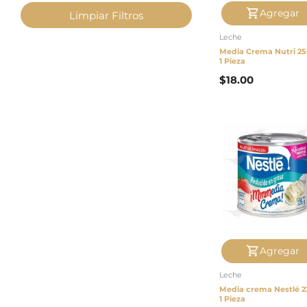
pago
Agregar
Limpiar Filtros
Leche
Contacto
Media Crema Nutri 25
1 Pieza
$
18.00
Agregar
Leche
Media crema Nestlé 2
1 Pieza