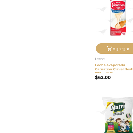
Agregar
Leche
Leche evaporada
Carnation Clavel Nest
930 ml 1 Pieza
$
62.00