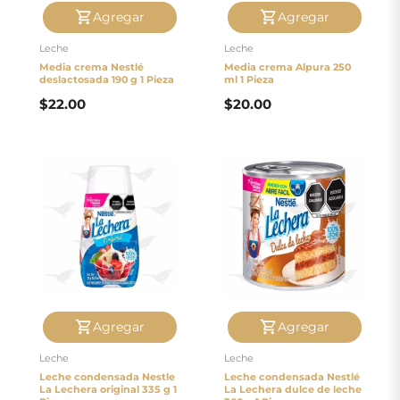
Agregar
Agregar
Leche
Leche
Media crema Nestlé
Media crema Alpura 250
deslactosada 190 g 1 Pieza
ml 1 Pieza
$
22.00
$
20.00
Agregar
Agregar
Leche
Leche
Leche condensada Nestle
Leche condensada Nestlé
La Lechera original 335 g 1
La Lechera dulce de leche