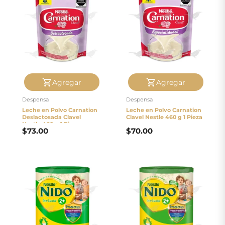
Agregar
Agregar
Despensa
Despensa
Leche en Polvo Carnation
Leche en Polvo Carnation
Deslactosada Clavel
Clavel Nestle 460 g 1 Pieza
Nestle 460 g 1 Pieza
$
73.00
$
70.00