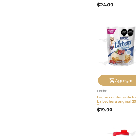
$
24.00
Agregar
Leche
Leche condensada Ne
La Lechera original 20
Pieza
$
19.00