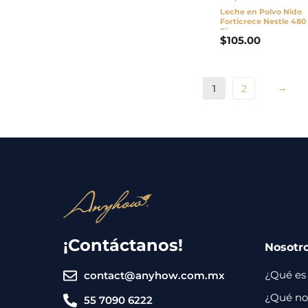
Leche en Polvo Nido
Forticrece Nestle 480 
Pieza
$
105.00
→
1
2
¡Contáctanos!
Nosotr
¿Qué es
contact@anyhow.com.mx
¿Qué nos
55 7090 6222