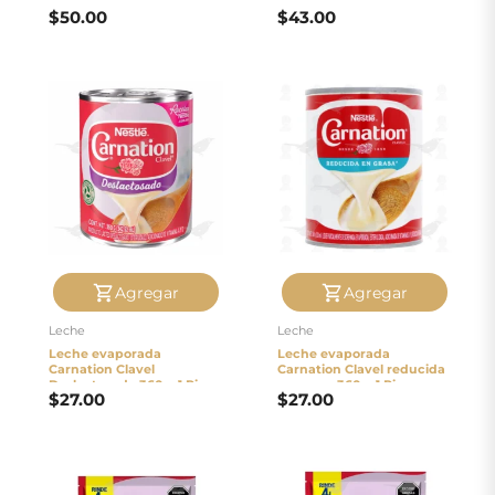
Pieza
360 g 1 Pieza
$
50.00
$
43.00
Agregar
Agregar
Leche
Leche
Leche evaporada
Leche evaporada
Carnation Clavel
Carnation Clavel reducida
Deslactosada 360 g 1 Pieza
en grasa 360 g 1 Pieza
$
27.00
$
27.00