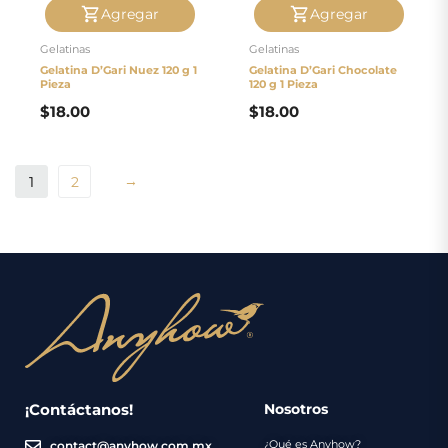
Agregar
Agregar
Gelatinas
Gelatinas
Gelatina D’Gari Nuez 120 g 1
Gelatina D’Gari Chocolate
Pieza
120 g 1 Pieza
$
18.00
$
18.00
→
1
2
¡Contáctanos!
Nosotros
¿Qué es Anyhow?
contact@anyhow.com.mx