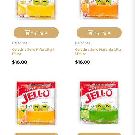
Agregar
Agregar
Gelatinas
Gelatinas
Gelatina Jello Piña 25 g 1
Gelatina Jello Naranja 25 g
Pieza
1 Pieza
$
16.00
$
16.00