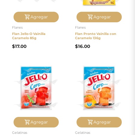
pago
Agregar
Agregar
Contacto
Flanes
Flanes
Flan Jello-O Vainilla
Flan Pronto Vainilla con
Caramelo 85g
Caramelo 136g
$
17.00
$
16.00
Agregar
Agregar
Gelatinas
Gelatinas