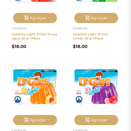
Agregar
Agregar
Gelatinas
Gelatinas
Gelatina Light D’Gari Fresa
Gelatina Light D’Gari
agua 20 g 1 Pieza
Limón 20 g 1 Pieza
$
18.00
$
18.00
Agregar
Agregar
Gelatinas
Gelatinas