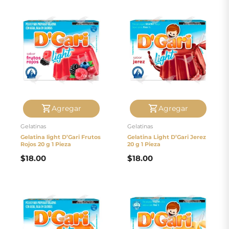
Agregar
Agregar
Gelatinas
Gelatinas
Gelatina light D’Gari Frutos
Gelatina Light D’Gari Jerez
Rojos 20 g 1 Pieza
20 g 1 Pieza
$
18.00
$
18.00