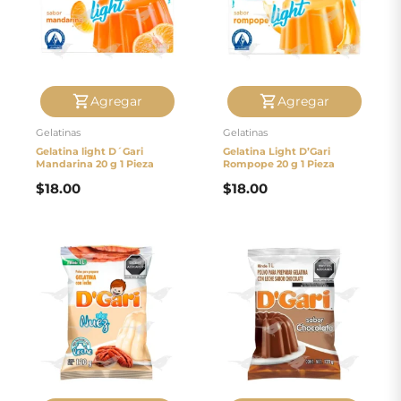
Agregar
Agregar
Gelatinas
Gelatinas
Gelatina light D´Gari
Gelatina Light D’Gari
Mandarina 20 g 1 Pieza
Rompope 20 g 1 Pieza
$
18.00
$
18.00