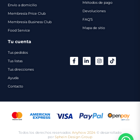
Métodos de pago
Envío a domicilio
Devoluciones
Membresía Price Club
FAQ’S
Membresía Business Club
Mapa de sitio
Food Service
Tu cuenta
Tus pedidos
Tus listas
Tus direcciones
Ayuda
Contacto
Todos los derechos reservados
Anyhow 2024
©️ desarrollado
por
Sphein Design Group