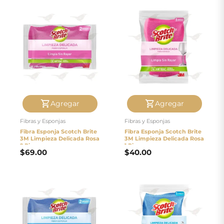
Agregar
Agregar
Fibras y Esponjas
Fibras y Esponjas
Fibra Esponja Scotch Brite
Fibra Esponja Scotch Brite
3M Limpieza Delicada Rosa
3M Limpieza Delicada Rosa
2 Piezas
1 Pieza
$
69.00
$
40.00