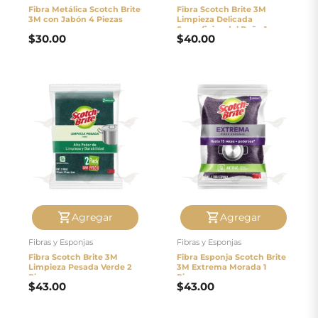
Fibra Metálica Scotch Brite
Fibra Scotch Brite 3M
3M con Jabón 4 Piezas
Limpieza Delicada
Superficies del Baño 1
$
30.00
$
40.00
Pieza
Agregar
Agregar
Fibras y Esponjas
Fibras y Esponjas
Fibra Scotch Brite 3M
Fibra Esponja Scotch Brite
Limpieza Pesada Verde 2
3M Extrema Morada 1
Piezas
Pieza
$
43.00
$
43.00