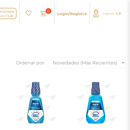
0
mbresía
Login/Registro
Ingresar
C.P.
N
ice Club
Ordenar por: