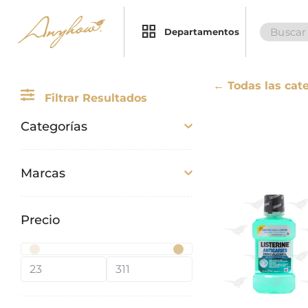
Search
×
×
Departamentos
for:
← Todas las cat
Filtrar Resultados
Promociones
Inicio
Categorías
Nosotros
Catálogo
Marcas
Servicios
Regalos
No hay marcas disponibles.
Precio
Envíos
Contacto
Métodos
de