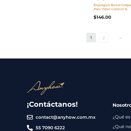
Enjuague Bucal Colga
Plax Odor Control 1L
$
146.00
→
1
2
¡Contáctanos!
Nosotr
¿Qué es
contact@anyhow.com.mx
¿Qué nos
55 7090 6222