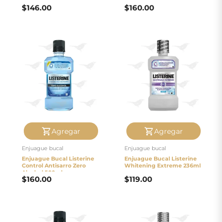
$
146.00
$
160.00
Agregar
Agregar
Enjuague bucal
Enjuague bucal
Enjuague Bucal Listerine
Enjuague Bucal Listerine
Control Antisarro Zero
Whitening Extreme 236ml
Alcohol 500ml
$
160.00
$
119.00