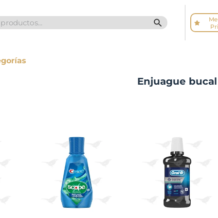
Me
SEARCH BUTTO
Pr
egorías
Enjuague bucal