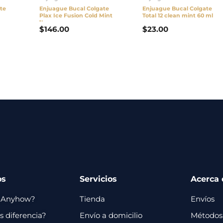
te
Enjuague Bucal Colgate
Enjuague Bucal Colgate
Plax Ice Fusion Cold Mint
Total 12 clean mint 60 ml
1L
$
146.00
$
23.00
os
Servicios
Acerca 
 Anyhow?
Tienda
Envíos
 diferencia?
Envío a domicilio
Métodos