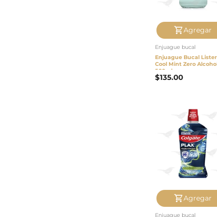
Agregar
Enjuague bucal
Enjuague Bucal Lister
Cool Mint Zero Alcoho
500ml
$
135.00
Agregar
Enjuague bucal