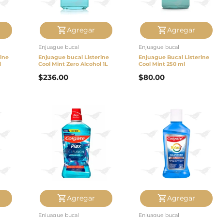
Agregar
Agregar
Enjuague bucal
Enjuague bucal
ine
Enjuague bucal Listerine
Enjuague Bucal Listerine
l
Cool Mint Zero Alcohol 1L
Cool Mint 250 ml
$
236.00
$
80.00
Agregar
Agregar
Enjuague bucal
Enjuague bucal