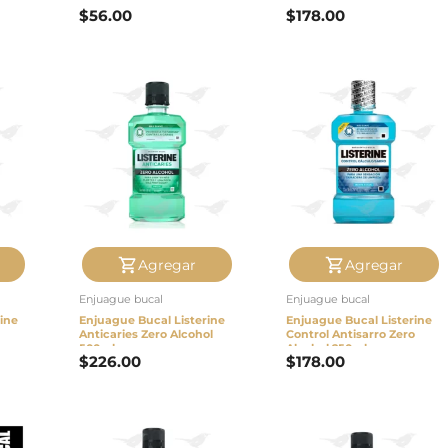
$
56.00
$
178.00
Agregar
Agregar
Enjuague bucal
Enjuague bucal
ine
Enjuague Bucal Listerine
Enjuague Bucal Listerine
Anticaries Zero Alcohol
Control Antisarro Zero
500ml
Alcohol 250ml
$
226.00
$
178.00