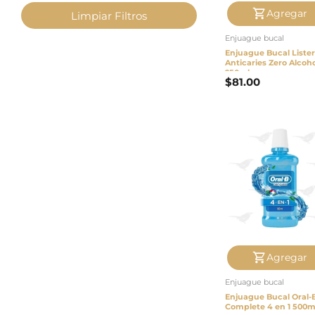
pago
Agregar
Limpiar Filtros
Enjuague bucal
Contacto
Enjuague Bucal Lister
Anticaries Zero Alcoh
250ml
$
81.00
Agregar
Enjuague bucal
Enjuague Bucal Oral-
Complete 4 en 1 500m