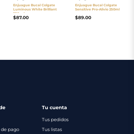
Enjuague Bucal Colgate
Enjuague Bucal Colgate
Luminous White Brilliant
Sensitive Pro-Alivio 250ml
250 ml
$
87.00
$
89.00
de
Tu cuenta
Tus pedidos
 de pago
Tus listas