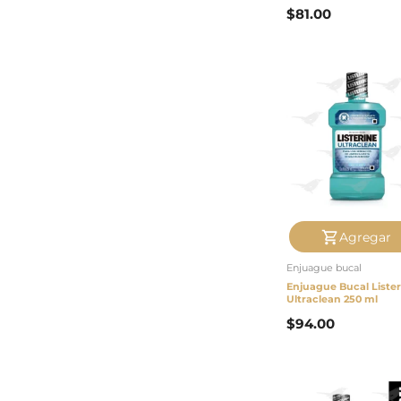
$
81.00
Agregar
Enjuague bucal
Enjuague Bucal Lister
Ultraclean 250 ml
$
94.00