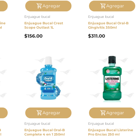
Agregar
Agregar
Enjuague bucal
Enjuague bucal
ine
Enjuague Bucal Crest
Enjuague Bucal Oral-B
ol
Scope Outlast 1L
Gingivitis 350ml
$
156.00
$
311.00
Agregar
Agregar
Enjuague bucal
Enjuague bucal
B
Enjuague Bucal Oral-B
Enjuague Bucal Listerine
l
Complete 4 en 1 250ml
Pro Encías 250 ml