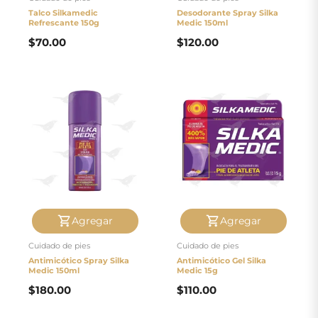
Talco Silkamedic
Desodorante Spray Silka
Refrescante 150g
Medic 150ml
$
70.00
$
120.00
Agregar
Agregar
Cuidado de pies
Cuidado de pies
Antimicótico Spray Silka
Antimicótico Gel Silka
Medic 150ml
Medic 15g
$
180.00
$
110.00