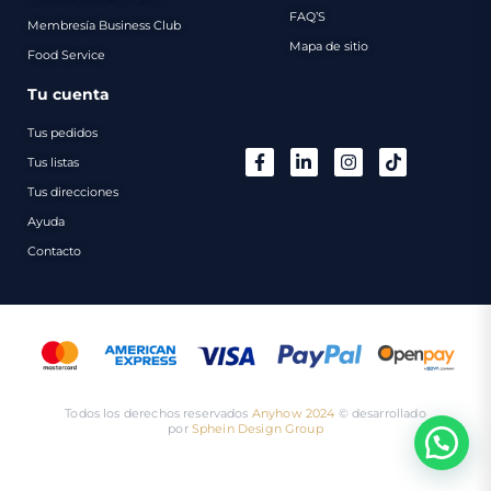
FAQ’S
Membresía Business Club
Mapa de sitio
Food Service
Tu cuenta
Tus pedidos
Tus listas
Tus direcciones
Ayuda
Contacto
Todos los derechos reservados
Anyhow 2024
©️ desarrollado
por
Sphein Design Group