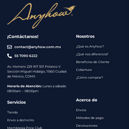
¡Contáctanos!
Nosotros
¿Qué es Anyhow?
contact@anyhow.com.mx
¿Qué nos diferencia?
55 7090 6222
Beneficios de Cliente
Av. Homero 229 INT 501 Polanco V
Cobertura
Sección Miguel Hidalgo, 11560 Ciudad
de México, CDMX
¿Cómo comprar?
Horario de Atención:
Lunes a sábado
08:00am – 08:00pm
Acerca de
Servicios
Envíos
Tienda
Métodos de pago
Envío a domicilio
Devoluciones
Membresía Price Club